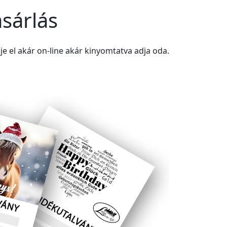
sárlás
dje el akár on-line akár kinyomtatva adja oda.