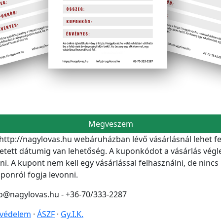
Megveszem
 http://nagylovas.hu webáruházban lévő vásárlásnál lehet f
etett dátumig van lehetőség. A kuponkódot a vásárlás végle
i. A kupont nem kell egy vásárlással felhasználni, de nincs
ponról fogja levonni.
o@nagylovas.hu - +36-70/333-2287
védelem
·
ÁSZF
·
Gy.I.K.