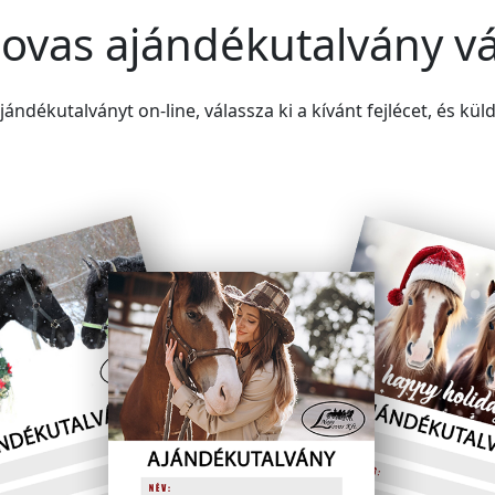
lovas ajándékutalvány vá
ándékutalványt on-line, válassza ki a kívánt fejlécet, és kül